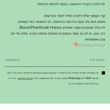
על היתרה בקנייה הראשונה, בנוסף להנחות הקיימות.
קוד הקופון יישלח לתיבת המייל לאחר ההרשמה
מימוש אישי וחד פעמי ברכישה הראשונה. לא יתאפשר כפל קופונים.
לא כולל שפתונים ושמני שפתיים Black/Pink/Nude Honey
דרך אגב, יש לנו גם עמוד אינסטגרם מושלם שיפתח בפנייך עולם של יופי,
צבע ואופטימיות
cliniqueisrael@
אני מאשר/ת לחברת אלקליל בע"מ לשלוח לי עדכונים והטבות באמצעים דיגיטליים לרבות דוא"ל ו/או
הודעות SMS ו/או WhatsApp ממותג קליניק. לפרטים נוספים ראה/י
מדיניות הפרטיות
. ידוע לי כי
אוכל לבטל את הסכמתי בכל עת.