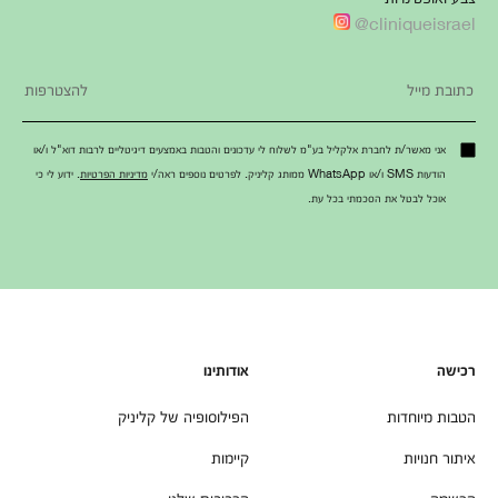
cliniqueisrael@
אני מאשר/ת לחברת אלקליל בע"מ לשלוח לי עדכונים והטבות באמצעים דיגיטליים לרבות דוא"ל ו/או
הודעות SMS ו/או WhatsApp ממותג קליניק. לפרטים נוספים ראה/י
מדיניות הפרטיות
. ידוע לי כי
אוכל לבטל את הסכמתי בכל עת.
רכישה
אודותינו
הטבות מיוחדות
הפילוסופיה של קליניק
איתור חנויות
קיימות
הרשמה
הרכיבים שלנו