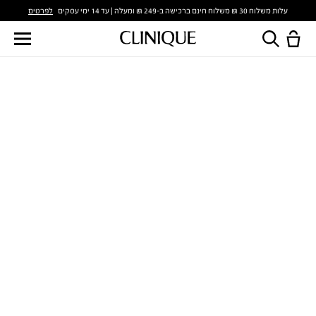
לפרטים
עלות משלוח 30 ₪ משלוח חינם ברכישה ב-249 ₪ ומעלה | עד 14 ימי עסקים