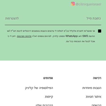
cliniqueisrael@
אני מאשר/ת לחברת אלקליל בע"מ לשלוח לי עדכונים והטבות באמצעים דיגיטליים לרבות דוא"ל ו/או
הודעות SMS ו/או WhatsApp ממותג קליניק. לפרטים נוספים ראה/י
מדיניות הפרטיות
. ידוע לי כי
אוכל לבטל את הסכמתי בכל עת.
רכישה
אודותינו
הטבות מיוחדות
הפילוסופיה של קליניק
איתור חנויות
קיימות
הרשמה
הרכיבים שלנו