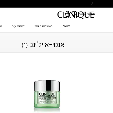
Ski
t
mai
היכנסי לחשבון
conten
New
הנמכרים ביותר
דאגות עור
טי
אנטי-אייג'ינג
(1)
סינון לפי דאגת עור
סינון לפי משפחת צבע