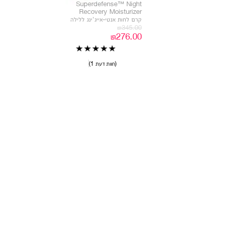
Superdefense™ Night
Recovery Moisturizer
קרם לחות אנטי-אייג'ינג ללילה
₪345.00
₪276.00
חוות דעת 1