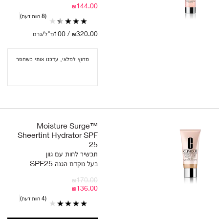
₪144.00
8 חוות דעת
₪320.00 / 100מ"ל/גרם
מחוץ למלאי, עדכנו אותי כשחוזר
Moisture Surge™
Sheertint Hydrator SPF
25
תכשיר לחות עם גוון
בעל מקדם הגנה SPF25
₪170.00
₪136.00
4 חוות דעת