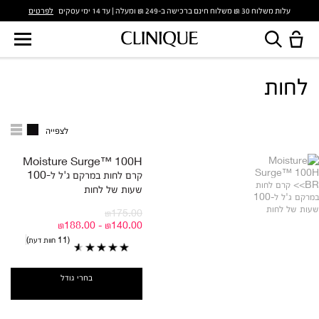
לפרטים
עלות משלוח 30 ₪ משלוח חינם ברכישה ב-249 ₪ ומעלה | עד 14 ימי עסקים
לחות
לצפייה
Moisture Surge™ 100H
קרם לחות במרקם ג'ל ל-100
שעות של לחות
₪175.00
₪140.00 - ₪188.00
11 חוות דעת
בחרי גודל