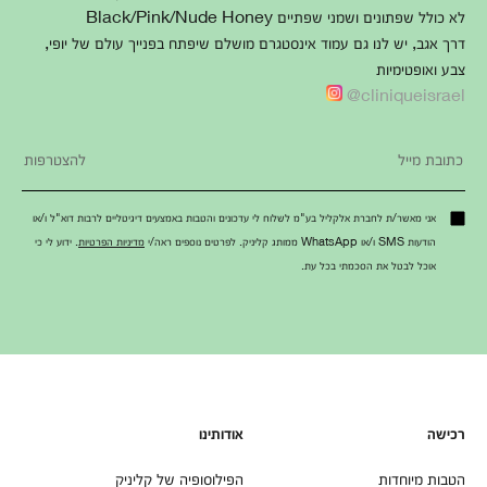
לא כולל שפתונים ושמני שפתיים Black/Pink/Nude Honey
דרך אגב, יש לנו גם עמוד אינסטגרם מושלם שיפתח בפנייך עולם של יופי,
צבע ואופטימיות
cliniqueisrael@
אני מאשר/ת לחברת אלקליל בע"מ לשלוח לי עדכונים והטבות באמצעים דיגיטליים לרבות דוא"ל ו/או
הודעות SMS ו/או WhatsApp ממותג קליניק. לפרטים נוספים ראה/י
מדיניות הפרטיות
. ידוע לי כי
אוכל לבטל את הסכמתי בכל עת.
רכישה
אודותינו
הטבות מיוחדות
הפילוסופיה של קליניק