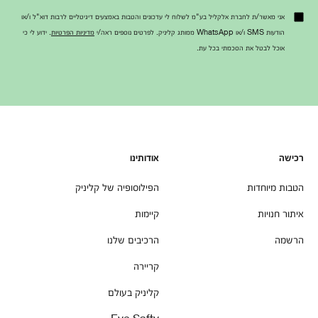
אני מאשר/ת לחברת אלקליל בע"מ לשלוח לי עדכונים והטבות באמצעים דיגיטליים לרבות דוא"ל ו/או
הודעות SMS ו/או WhatsApp ממותג קליניק. לפרטים נוספים ראה/י
מדיניות הפרטיות
. ידוע לי כי
אוכל לבטל את הסכמתי בכל עת.
רכישה
אודותינו
הטבות מיוחדות
הפילוסופיה של קליניק
איתור חנויות
קיימות
הרשמה
הרכיבים שלנו
קריירה
קליניק בעולם
Eye Safty