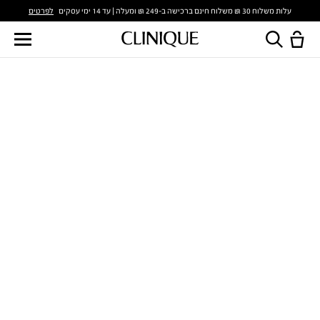
לפרטים
עלות משלוח 30 ₪ משלוח חינם ברכישה ב-249 ₪ ומעלה | עד 14 ימי עסקים