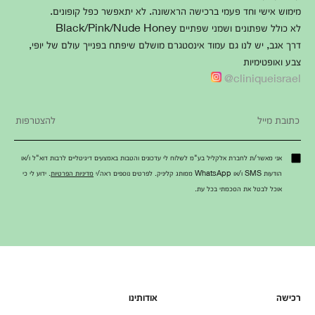
מימוש אישי וחד פעמי ברכישה הראשונה. לא יתאפשר כפל קופונים.
לא כולל שפתונים ושמני שפתיים Black/Pink/Nude Honey
דרך אגב, יש לנו גם עמוד אינסטגרם מושלם שיפתח בפנייך עולם של יופי,
צבע ואופטימיות
cliniqueisrael@
אני מאשר/ת לחברת אלקליל בע"מ לשלוח לי עדכונים והטבות באמצעים דיגיטליים לרבות דוא"ל ו/או
הודעות SMS ו/או WhatsApp ממותג קליניק. לפרטים נוספים ראה/י
מדיניות הפרטיות
. ידוע לי כי
אוכל לבטל את הסכמתי בכל עת.
רכישה
אודותינו