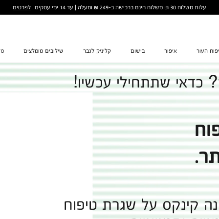
לפרטים
עלות משלוח 30 ₪ משלוח חינם ברכישה ב-249 ₪ ומעלה | עד 14 ימי עסקים
פוח העור
איפור
בישום
קליניק לגבר
שילובים מומלצים
מת
 כדאי שתתחילי עכשיו!
וח
ר.