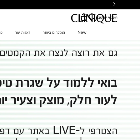
Ski
t
mai
היכנסי לחשבון
conten
New
הנמכרים ביותר
דאגות עור
טי
גם את רוצה לנצח את הקמטים?
בואי ללמוד על שגרת טיפ
לעור חלק, מוצק וצעיר יות
הצטרפי ל-LIVE באתר עם דפנה קינקס על שגרת טיפוח