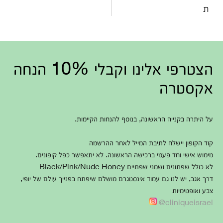
אחוזת ברק
ת
אחוזת דברת
איבטין
איבים
איכסאל
אילון
אילות
הצטרפי אלינו וקבלי 10% הנחה
אילניה
אקסטרה
אילת
אירוס
איתמר
איתן
על היתרה בקנייה הראשונה, בנוסף להנחות הקיימות.
אכסאל
אל-עריאן
אל-רום
קוד הקופון יישלח לתיבת המייל לאחר ההרשמה
אל סייד
מימוש אישי וחד פעמי ברכישה הראשונה. לא יתאפשר כפל קופונים.
אל עריאן
לא כולל שפתונים ושמני שפתיים Black/Pink/Nude Honey
אל רום
דרך אגב, יש לנו גם עמוד אינסטגרם מושלם שיפתח בפנייך עולם של יופי,
אלומה
צבע ואופטימיות
אלומות
אלון מורה
cliniqueisrael@
אלוני אבא
אלוני הבשן