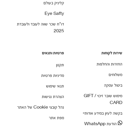
אריאל
קליניק בעולם
ארנית
Eye Safty
אשבול
אשבל
דו"ח שכר שווה לעובד ולעובדת
אשדות יעקב -מאוחד
2025
אשדות יעקב (איחו
אשחר
אשכולות
אשל הנשיא
שירות לקוחות
פרטיות ותנאים
אשלים
אשרת
החזרות והחלפות
תקנון
אתגר
אורה
משלוחים
מדיניות פרטיות
אבן ספיר
א.ת שער בנימין
ביטול עסקה
תנאי שימוש
אספר
אורנים
מימוש שובר זיכוי / GIFT
הצהרת נגישות
אדורה
CARD
אלון שבות
נהל קובצי Cookie של האתר
אלעזר
בקשה לעיון במידע אודותיי
אפרת
מפת אתר
אפרתה
הודעת WhatsApp
ארגמן