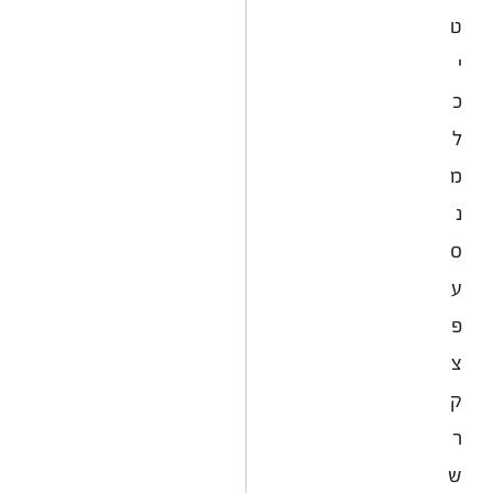
אבן מנחם
ט
אבן שמואל
אבני איתן
י
אבני חפץ
כ
אבשלום
אדירים
ל
אדמית
אודם
מ
אוהד
נ
אום אל-קוטוף
אום אל פחם
ס
אומן
אופקים
ע
אור הגנוז
פ
אור הנר
אורות
צ
אורטל
אורים
ק
אורנית
אושה
ר
אחווה
ש
אחוזם