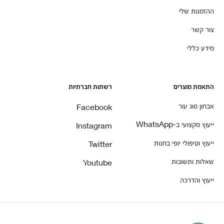
אביעזר
ההזמנות שלי
אדרת
צור קשר
אבו ג'וש
אשתאול
מידע כללי
אלון
איתנים
אבנת
אלמוג
התאמת מוצרים
רשתות חברתיות
אבחון סוג עור
Facebook
ייעוץ מקצועי ב-WhatsApp
Instagram
ייעוץ וטיפולי יופי בחנות
Twitter
שאלות ותשובות
Youtube
ייעוץ והדרכה