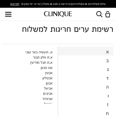
לפרטים
עלות משלוח 30 ₪ משלוח חינם ברכישה ב-249 ₪ ומעלה | עד 14 ימי עסקים
רשימת ערים חריגות למשלוח
א
א. תעשיה באר טובי
א.ת אלון תבור
ב
א.ת חבל מודיעין
אבו סנאן
ג
אבטין
ד
אבטליון
אבטן
ה
אביאל
אביבים
ו
אביגדור
ז
אביטל
אבירים
ח
אבן יצחק-גלעד