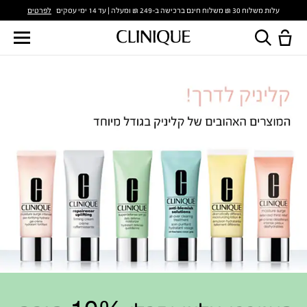
לפרטים
עלות משלוח 30 ₪ משלוח חינם ברכישה ב-249 ₪ ומעלה | עד 14 ימי עסקים