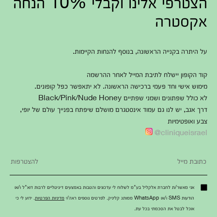
הצטרפי אלינו וקבלי 10% הנחה
אקסטרה
על היתרה בקנייה הראשונה, בנוסף להנחות הקיימות.
קוד הקופון יישלח לתיבת המייל לאחר ההרשמה
מימוש אישי וחד פעמי ברכישה הראשונה. לא יתאפשר כפל קופונים.
לא כולל שפתונים ושמני שפתיים Black/Pink/Nude Honey
דרך אגב, יש לנו גם עמוד אינסטגרם מושלם שיפתח בפנייך עולם של יופי,
צבע ואופטימיות
cliniqueisrael@
אני מאשר/ת לחברת אלקליל בע"מ לשלוח לי עדכונים והטבות באמצעים דיגיטליים לרבות דוא"ל ו/או
הודעות SMS ו/או WhatsApp ממותג קליניק. לפרטים נוספים ראה/י
מדיניות הפרטיות
. ידוע לי כי
אוכל לבטל את הסכמתי בכל עת.