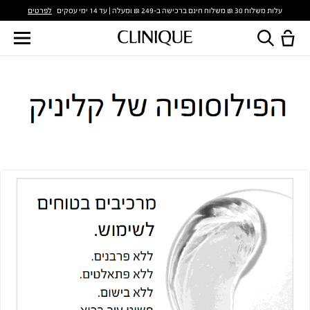
לפרטים
עלות משלוח 30 ₪ משלוח חינם ברכישה ב-249 ₪ ומעלה | עד 14 ימי עסקים