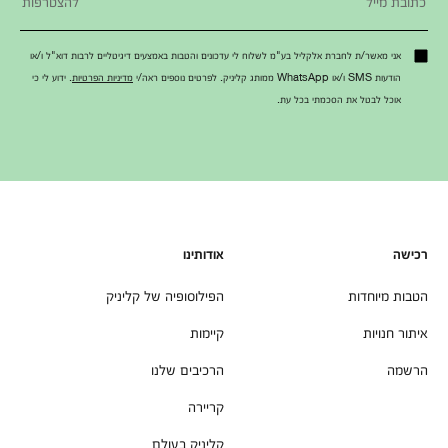
אני מאשר/ת לחברת אלקליל בע"מ לשלוח לי עדכונים והטבות באמצעים דיגיטליים לרבות דוא"ל ו/או
הודעות SMS ו/או WhatsApp ממותג קליניק. לפרטים נוספים ראה/י
מדיניות הפרטיות
. ידוע לי כי
אוכל לבטל את הסכמתי בכל עת.
רכישה
אודותינו
הטבות מיוחדות
הפילוסופיה של קליניק
איתור חנויות
קיימות
הרשמה
הרכיבים שלנו
קריירה
קליניק בעולם