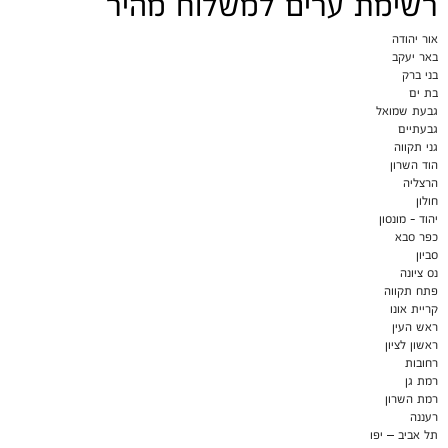
רשימת ערים למשלוח מהיר
אור יהודה
באר יעקב
בני ברק
בת ים
גבעת שמואל
גבעתיים
גני תקווה
הוד השרון
הרצליה
חולון
יהוד - מונסון
כפר סבא
סביון
נס ציונה
פתח תקווה
קריית אונו
ראש העין
ראשון לציון
רחובות
רמת גן
רמת השרון
רעננה
תל אביב – יפו