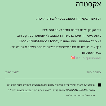
אקסטרה
על היתרה בקנייה הראשונה, בנוסף להנחות הקיימות.
קוד הקופון יישלח לתיבת המייל לאחר ההרשמה
מימוש אישי וחד פעמי ברכישה הראשונה. לא יתאפשר כפל קופונים.
לא כולל שפתונים ושמני שפתיים Black/Pink/Nude Honey
דרך אגב, יש לנו גם עמוד אינסטגרם מושלם שיפתח בפנייך עולם של יופי,
צבע ואופטימיות
cliniqueisrael@
אני מאשר/ת לחברת אלקליל בע"מ לשלוח לי עדכונים והטבות באמצעים דיגיטליים לרבות דוא"ל ו/או
הודעות SMS ו/או WhatsApp ממותג קליניק. לפרטים נוספים ראה/י
מדיניות הפרטיות
. ידוע לי כי
אוכל לבטל את הסכמתי בכל עת.