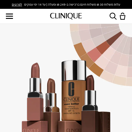
לפרטים
עלות משלוח 30 ₪ משלוח חינם ברכישה ב-249 ₪ ומעלה | עד 14 ימי עסקים