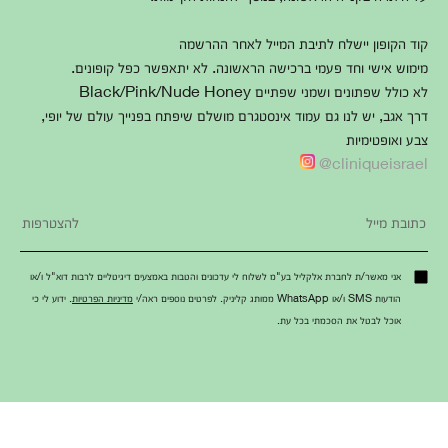
קוד הקופון יישלח לתיבת המייל לאחר ההרשמה
מימוש אישי וחד פעמי ברכישה הראשונה. לא יתאפשר כפל קופונים.
לא כולל שפתונים ושמני שפתיים Black/Pink/Nude Honey
דרך אגב, יש לנו גם עמוד אינסטגרם מושלם שיפתח בפנייך עולם של יופי,
צבע ואופטימיות
cliniqueisrael@
אני מאשר/ת לחברת אלקליל בע"מ לשלוח לי עדכונים והטבות באמצעים דיגיטליים לרבות דוא"ל ו/או
הודעות SMS ו/או WhatsApp ממותג קליניק. לפרטים נוספים ראה/י
מדיניות הפרטיות
. ידוע לי כי
אוכל לבטל את הסכמתי בכל עת.