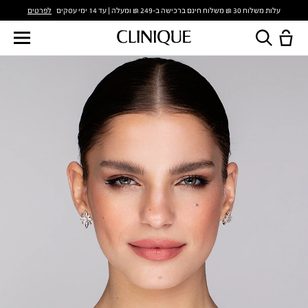
לפרטים
עלות משלוח 30 ₪ משלוח חינם ברכישה ב-249 ₪ ומעלה | עד 14 ימי עסקים