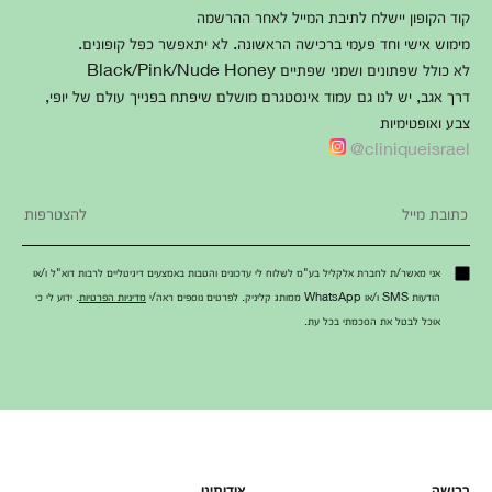
קוד הקופון יישלח לתיבת המייל לאחר ההרשמה
מימוש אישי וחד פעמי ברכישה הראשונה. לא יתאפשר כפל קופונים.
לא כולל שפתונים ושמני שפתיים Black/Pink/Nude Honey
דרך אגב, יש לנו גם עמוד אינסטגרם מושלם שיפתח בפנייך עולם של יופי,
צבע ואופטימיות
cliniqueisrael@
אני מאשר/ת לחברת אלקליל בע"מ לשלוח לי עדכונים והטבות באמצעים דיגיטליים לרבות דוא"ל ו/או
הודעות SMS ו/או WhatsApp ממותג קליניק. לפרטים נוספים ראה/י
מדיניות הפרטיות
. ידוע לי כי
אוכל לבטל את הסכמתי בכל עת.
רכישה
אודותינו