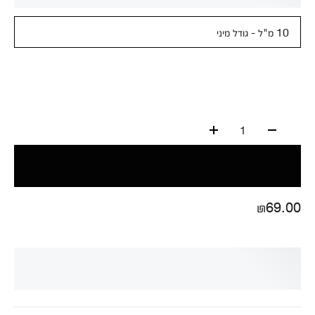
10 מ"ל - גודל מיני
1
₪69.00