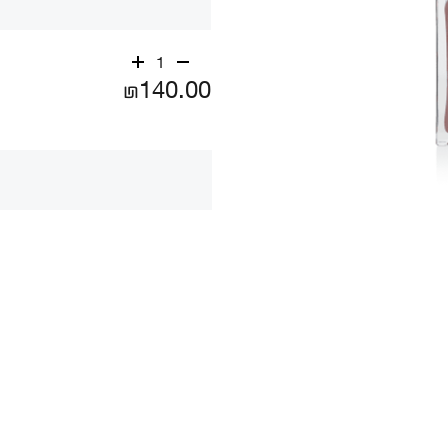
1
₪140.00