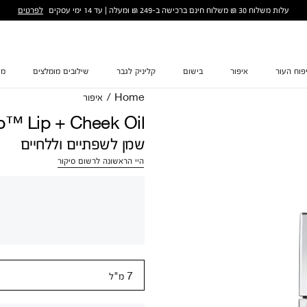
לפרטים
עלות משלוח 30 ₪ משלוח חינם ברכישה ב-249 ₪ ומעלה | עד 14 ימי עסקים
פוח העור
איפור
בישום
קליניק לגבר
שילובים מומלצים
מת
Home
/
איפור
p™ Lip + Cheek Oil
שמן לשפתיים וללחיים
היי הראשונה לרשום סיקור
7 מ"ל