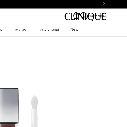
Ski
t
mai
היכנסי לחשבון
conten
New
הנמכרים ביותר
דאגות עור
טי