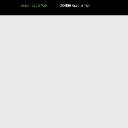
הגדרות קובצי Cookie
קבל את כל העוגיות
דירוג וחוות דעת
שאלות תשובות
הצטרפי אלינו וקבלי 10% הנחה
אקסטרה
על היתרה בקנייה הראשונה, בנוסף להנחות הקיימות.