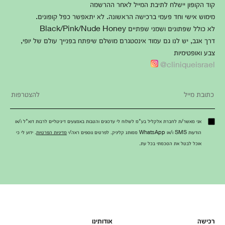
קוד הקופון יישלח לתיבת המייל לאחר ההרשמה
מימוש אישי וחד פעמי ברכישה הראשונה. לא יתאפשר כפל קופונים.
לא כולל שפתונים ושמני שפתיים Black/Pink/Nude Honey
דרך אגב, יש לנו גם עמוד אינסטגרם מושלם שיפתח בפנייך עולם של יופי,
צבע ואופטימיות
cliniqueisrael@
אני מאשר/ת לחברת אלקליל בע"מ לשלוח לי עדכונים והטבות באמצעים דיגיטליים לרבות דוא"ל ו/או
הודעות SMS ו/או WhatsApp ממותג קליניק. לפרטים נוספים ראה/י
מדיניות הפרטיות
. ידוע לי כי
אוכל לבטל את הסכמתי בכל עת.
רכישה
אודותינו