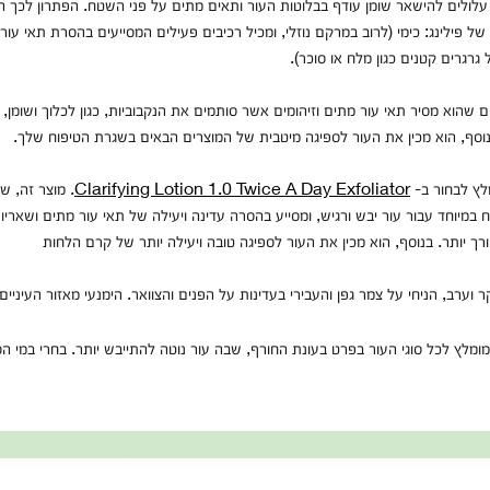
 עלולים להישאר שומן עודף בבלוטות העור ותאים מתים על פני השטח. הפתרון לכך הוא
 של פילינג: כימי (לרוב במרקם נוזלי, ומכיל רכיבים פעילים המסייעים בהסרת תאי עור 
גרגרים קטנים כגון מלח או סוכר).
ם שהוא מסיר תאי עור מתים וזיהומים אשר סותמים את הנקבוביות, כגון לכלוך ושומן, 
 בנוסף, הוא מכין את העור לספיגה מיטבית של המוצרים הבאים בשגרת הטיפוח שלך.
מלץ לבחור ב-
Clarifying Lotion 1.0 Twice A Day Exfoliator
. מוצר זה, ש
 במיוחד עבור עור יבש ורגיש, ומסייע בהסרה עדינה ויעילה של תאי עור מתים ושאריות
רך יותר. בנוסף, הוא מכין את העור לספיגה טובה ויעילה יותר של קרם הלחות
 וערב, הניחי על צמר גפן והעבירי בעדינות על הפנים והצוואר. הימנעי מאזור העיניים
מומלץ לכל סוגי העור בפרט בעונת החורף, שבה עור נוטה להתייבש יותר. בחרי במי 