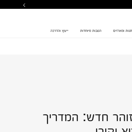
נות ומארזים
הטבות מיוחדות
ייעוץ והדרכה
והר חדש: המדריך
א וקורן