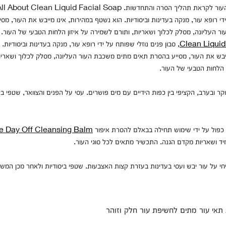
די רופא עור, מנקה בעדינות וביסודיות. הוא נשטף במהירות, אינו מייבש את העור, מ
 העליונה, מסלק לכלוך ושאריות, ותורם לשמירה על איזון הלחות הטבעי של העור.
Clean Liquid
סבון פנים נוזלי שפותח על ידי רופא עור, מנקה בעדינות וביסודיות.
ייבש את העור, מסייע בהסרת תאים מתים משכבת העור העליונה, מסלק לכלוך ושאריו
 הלחות הטבעי של העור.
ר ובערב, הקציפי בין כפות הידיים עם מים פושרים. עסי על הפנים והצוואר, שטפי ביס
י כפול על ידי שימוש תחילה בבאלם להסרת איפור
he Day Off Cleansing Balm
ד ושאריות מקדם הגנה. התכשיר מתאים לכל סוגי העור.
י על עור יבש ועסי בעדינות בעזרת קצות האצבעות. שטפי ביסודיות ולאחר מכן המשיכ