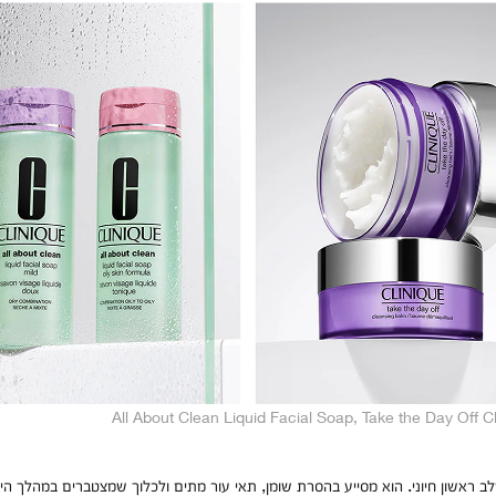
All About Clean Liquid Facial Soap, Take the Day Off 
לב ראשון חיוני. הוא מסייע בהסרת שומן, תאי עור מתים ולכלוך שמצטברים במהלך היו