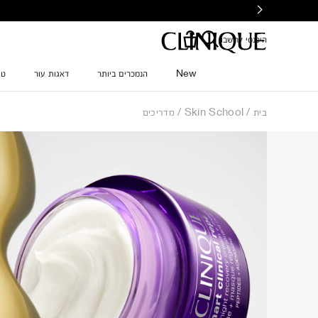
Ski
t
mai
היכנסי לחשבון
conten
New
הנמכרים ביותר
דאגות עור
טי
בית
Skin School
מדריכים