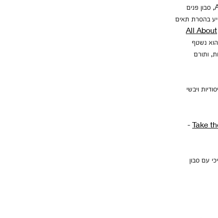
ובנוסף מכין את העור לקראת תהליך הסרה והתחדשות. All About Clean Liquid Facial Soap, סבון פנים
סייע בהסרת תאים
All About
 הוא נשטף
ת, ותורם
ודיות ויבשי
-
Take t
י עם סבון