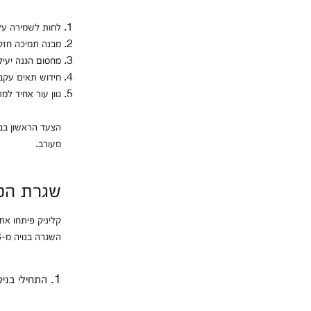
לחות לשמירה על 
מבנה תמיכה חזק 
מחסום הגנה יעיל
חידוש תאים עקב
גוון עור אחיד למר
הצעד הראשון בבח
מעורב.
שגרת הטי
קליניק פיתחו את
השגרה בנויה מ-3 שלבים שכל אחד מהם משלים ומעצים את הבא אחריו ויחד הם יוצרים סינרגיה מושלמת עבורך:
1. התחילי בניקוי