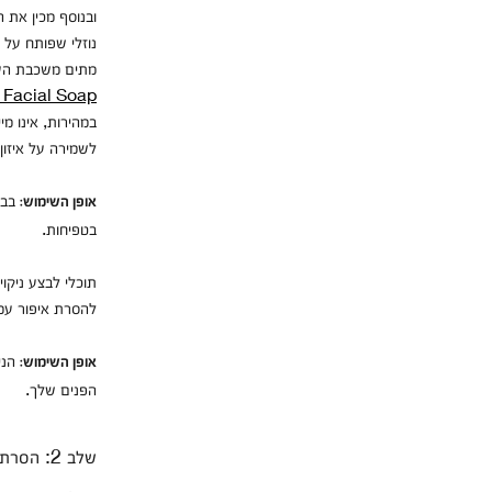
נוזלי שפותח על י
מתים משכבת העור
 Facial Soap,
במהירות, אינו מ
לשמירה על איזון
בבוק
אופן השימוש:
בטפיחות.
תוכלי לבצע ניקו
להסרת איפור עמי
הניח
אופן השימוש:
הפנים שלך.
שלב 2: הסרת תאי עור מתים לחשיפת עור חלק וזוהר