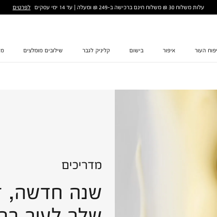
לפרטים
עלות משלוח 30 ₪ משלוח חינם ברכישה ב-249 ₪ ומעלה | עד 14 ימי עסקים
פוח העור
איפור
בישום
קליניק לגבר
שילובים מומלצים
מת
מדריכים
שנה חדשה, ז
שלך לעור ברי