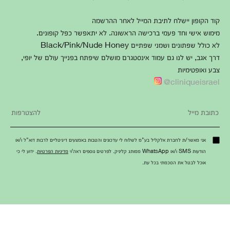
קוד הקופון יישלח לתיבת המייל לאחר ההרשמה
מימוש אישי וחד פעמי ברכישה הראשונה. לא יתאפשר כפל קופונים.
לא כולל שפתונים ושמני שפתיים Black/Pink/Nude Honey
דרך אגב, יש לנו גם עמוד אינסטגרם מושלם שיפתח בפנייך עולם של יופי,
צבע ואופטימיות
cliniqueisrael@
אני מאשר/ת לחברת אלקליל בע"מ לשלוח לי עדכונים והטבות באמצעים דיגיטליים לרבות דוא"ל ו/או
הודעות SMS ו/או WhatsApp ממותג קליניק. לפרטים נוספים ראה/י
מדיניות הפרטיות
. ידוע לי כי
אוכל לבטל את הסכמתי בכל עת.