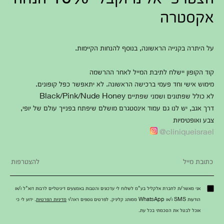
אקסטרה
על היתרה בקנייה הראשונה, בנוסף להנחות הקיימות.
קוד הקופון יישלח לתיבת המייל לאחר ההרשמה
מימוש אישי וחד פעמי ברכישה הראשונה. לא יתאפשר כפל קופונים.
לא כולל שפתונים ושמני שפתיים Black/Pink/Nude Honey
דרך אגב, יש לנו גם עמוד אינסטגרם מושלם שיפתח בפנייך עולם של יופי,
צבע ואופטימיות
cliniqueisrael@
אני מאשר/ת לחברת אלקליל בע"מ לשלוח לי עדכונים והטבות באמצעים דיגיטליים לרבות דוא"ל ו/או
הודעות SMS ו/או WhatsApp ממותג קליניק. לפרטים נוספים ראה/י
מדיניות הפרטיות
. ידוע לי כי
אוכל לבטל את הסכמתי בכל עת.