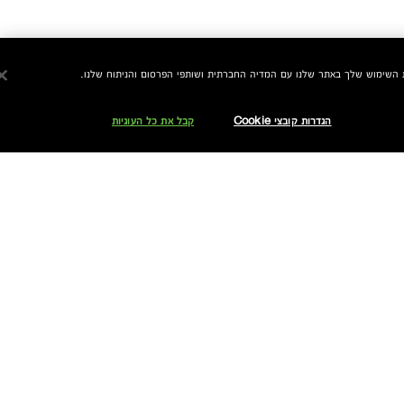
הגדרות קובצי Cookie
קבל את כל העוגיות
אני מאשר/ת לחברת אלקליל בע"מ לשלוח לי עדכונים והטבות באמצעים דיגיטליים לרבות דוא"ל ו/או הודעות SMS ו/או WhatsApp ממותג קליניק.
אוכל לבטל את הסכמתי בכל עת.