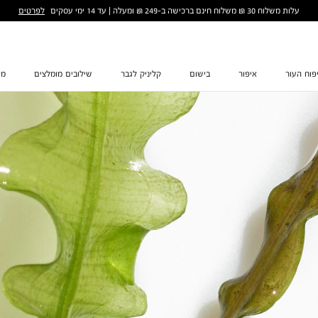
לפרטים
עלות משלוח 30 ₪ משלוח חינם ברכישה ב-249 ₪ ומעלה | עד 14 ימי עסקים
פוח העור
איפור
בישום
קליניק לגבר
שילובים מומלצים
מת