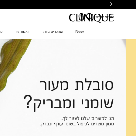
Ski
t
mai
היכנסי לחשבון
conten
New
הנמכרים ביותר
דאגות עור
טי
סובלת מעור
שומני ומבריק?
תני למוצרים שלנו לעזור לך.
מגוון מוצרים לטיפול בשומן עודף ובברק.