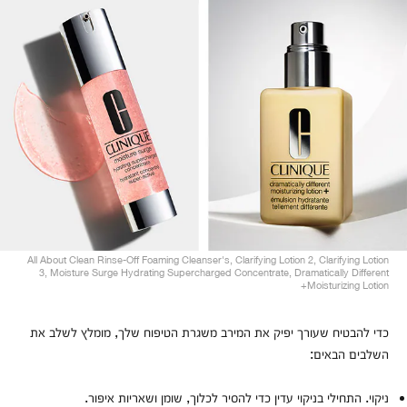
All About Clean Rinse-Off Foaming Cleanser's, Clarifying Lotion 2, Clarifying Lotion
3, Moisture Surge Hydrating Supercharged Concentrate, Dramatically Different
Moisturizing Lotion+
כדי להבטיח שעורך יפיק את המירב משגרת הטיפוח שלך, מומלץ לשלב את
השלבים הבאים:
ניקוי. התחילי בניקוי עדין כדי להסיר לכלוך, שומן ושאריות איפור.