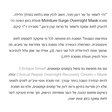
"כדי לשמור על עור רענן וזוהר, חשוב להזין אותו בלחות במהלך הלילה.
מסכת Moisture Surge Overnight Mask פועלת בזמן השינה כדי
להעניק לחות עמוקה ולשמור על מראה קורן ורענן," מסבירה ד"ר קיקם.
והחדשות הטובות? המסכה הזו מתאימה לכל מי שזקוקה לתוספת לחות
אינטנסיבית. הפורמולה העשירה שלה נספגת בעור ומחדשת עור מיובש, מה
שהופך אותה לאידיאלית לכל סוגי העור. (כן, אפילו עור שמן עלול להתייבש
ויכול להפיק תועלת ממסכת לילה.)
אם את מחפשת גם טיפול בקמטים וקמטוטים,
Clinique Smart
Clinical Repair Overnight Recovery Cream + Mask
יכולה
להיות הבחירה הטובה ביותר עבורך. זוהי מסכת אנטי-אייג'ינג לפנים ולצוואר
שלא רק מסייעת בתיקון נראה לעין של קמטים וקמטוטים, אלא גם תומכת
בשיקום מחסום ההגנה של העור ומפחיתה רגישות, תוך שהיא מעניקה לעור
לחות עמוקה בזמן שאת ישנה.