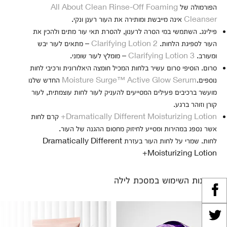
הפורמולה של
All About Clean Rinse-Off Foaming
Cleanser
אינה מייבשת ומותירה את העור רענן ונקי.
פילינג. השתמשי במי הסרה לרענון, להסרת תאי עור מתים ולהכין את
העור לספיגת הלחות.
Clarifying Lotion 2
– מתאים לעור יבש
ומעורב.
Clarifying Lotion 3
– מומלץ לעור שומני.
סרום. הוסיפי סרום עשיר בלחות המכיל חומצה היאלורונית ורכיבי לחות
נוספים.
Moisture Surge™ Active Glow Serum
החדש שלנו
מועשר ברכיבים פעילים המסייעים להעניק לעור לחות עוצמתית, לעור
קורן וזוהר ברגע.
Dramatically Different Moisturizing Lotion+
קרם לחות
אשר נספג במהירות ומסייע לחיזוק מחסום ההגנה של העור.
לחות. שמרי על לחות העור בעזרת Dramatically Different
Moisturizing Lotion+
יתרונות השימוש במסכת לילה