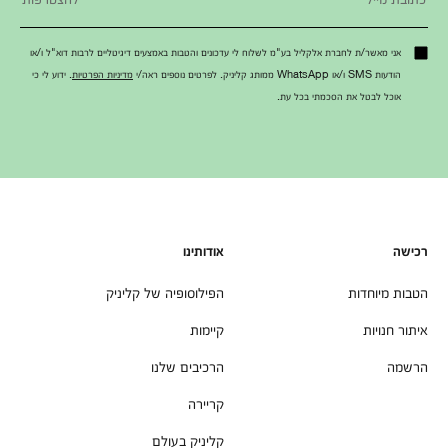
אני מאשר/ת לחברת אלקליל בע"מ לשלוח לי עדכונים והטבות באמצעים דיגיטליים לרבות דוא"ל ו/או
הודעות SMS ו/או WhatsApp ממותג קליניק. לפרטים נוספים ראה/י
מדיניות הפרטיות
. ידוע לי כי
אוכל לבטל את הסכמתי בכל עת.
רכישה
אודותינו
הטבות מיוחדות
הפילוסופיה של קליניק
איתור חנויות
קיימות
הרשמה
הרכיבים שלנו
קריירה
קליניק בעולם