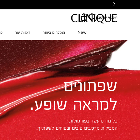
Ski
t
mai
היכנסי לחשבון
conten
New
הנמכרים ביותר
דאגות עור
טי
שפתונים
למראה שופע.
כל גוון מועשר בפורמולות
המכילות מרכיבים טובים ובטוחים לשפתייך.