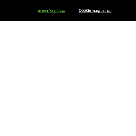
הגדרות קובצי Cookie
קבל את כל העוגיות
אני מאשר/ת לחברת אלקליל בע"מ לשלוח לי עדכונים והטבות באמצעים דיגיטליים לרבות דוא"ל ו/או הודעות SMS ו/או WhatsApp ממותג קליניק.
אוכל לבטל את הסכמתי בכל עת.