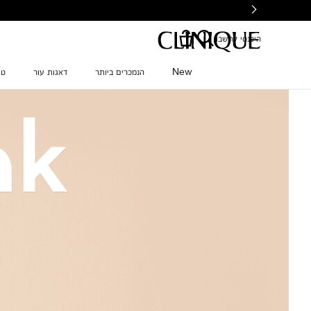
Ski
t
mai
היכנסי לחשבון
conten
New
הנמכרים ביותר
דאגות עור
טי