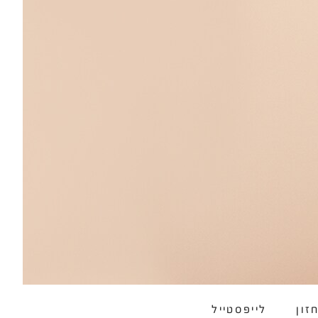
זון
לייפסטייל