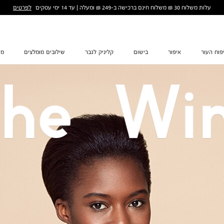
לפרטים
עלות משלוח 30 ₪ משלוח חינם ברכישה ב-249 ₪ ומעלה | עד 14 ימי עסקים
פוח העור
איפור
בישום
קליניק לגבר
שילובים מומלצים
מת