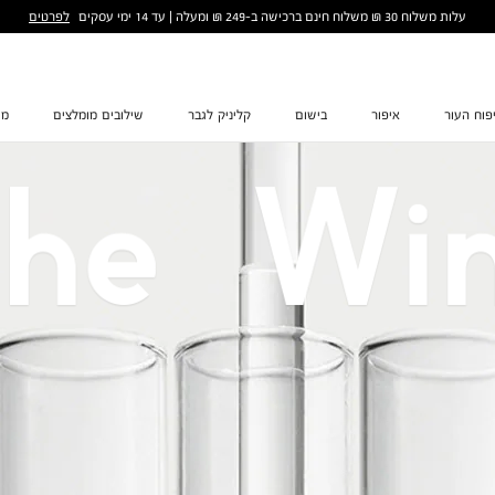
לפרטים
עלות משלוח 30 ₪ משלוח חינם ברכישה ב-249 ₪ ומעלה | עד 14 ימי עסקים
פוח העור
איפור
בישום
קליניק לגבר
שילובים מומלצים
מת