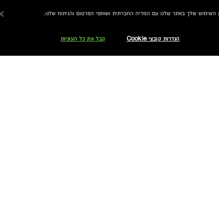
הגדרות קובצי Cookie
קבל את כל העוגיות
אני מאשר/ת לחברת אלקליל בע"מ לשלוח לי עדכונים והטבות באמצעים דיגיטליים לרבות דוא"ל ו/או הודעות SMS ו/או WhatsApp ממותג קליניק.
אוכל לבטל את הסכמתי בכל עת.