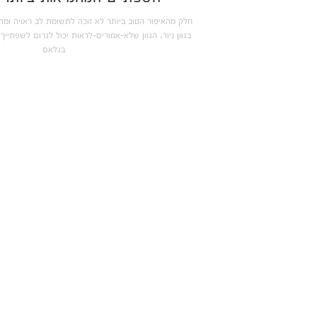
חלק מהאיפור הטוב ביותר לא זוכה לתשומת לב ראויה ומ
בגוון ניוד. הגוון שלא-אמורים-לראות יכול לגרום לשפתייך
בגלאם