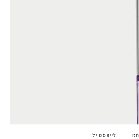
זון
לייפסטייל