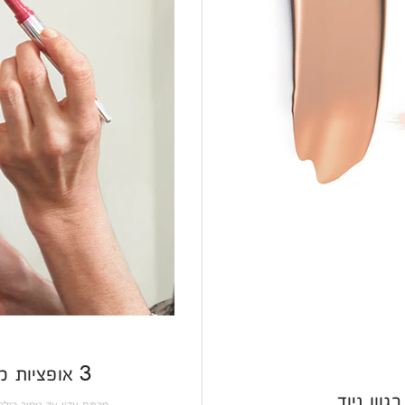
3 אופציות מערננות לשפתיים במראה מאט
וון ניוד
מכתם עדין עד גימור בול