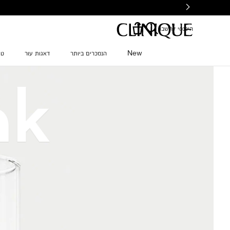
Ski
t
mai
היכנסי לחשבון
conten
New
הנמכרים ביותר
דאגות עור
טי