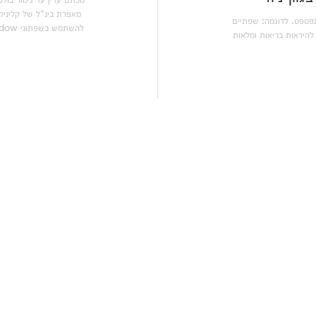
מאפרת בינ"ל של קליניק,
תפספס. לדוגמה: שפתיים
להשתמש בשפתוני Pop Lip Shadow כדי ליצור מגוון מראות נהדרים של מאט.
 להיראות בריאות ומלאות