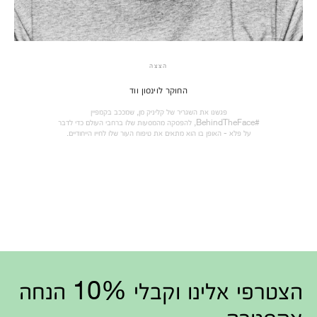
הצצה
החוקר לוינסון ווד
פגשנו את השגריר של קליניק מן, שמככב בקמפיין
#BehindTheFace, להפסקה מהמסעות שלו ברחבי העולם כדי לדבר
על פלא - האופן בו הוא מתאים את טיפוח העור שלו לחייו הייחודיים.
הצטרפי אלינו וקבלי 10% הנחה
אקסטרה