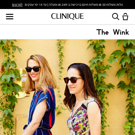
לפרטים
עלות משלוח 30 ₪ משלוח חינם ברכישה ב-249 ₪ ומעלה | עד 14 ימי עסקים