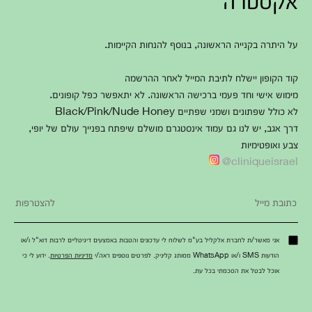
על היתרה בקנייה הראשונה, בנוסף להנחות הקיימות.
קוד הקופון יישלח לתיבת המייל לאחר ההרשמה
מימוש אישי וחד פעמי ברכישה הראשונה. לא יתאפשר כפל קופונים.
לא כולל שפתונים ושמני שפתיים Black/Pink/Nude Honey
דרך אגב, יש לנו גם עמוד אינסטגרם מושלם שיפתח בפנייך עולם של יופי,
צבע ואופטימיות
cliniqueisrael@
אני מאשר/ת לחברת אלקליל בע"מ לשלוח לי עדכונים והטבות באמצעים דיגיטליים לרבות דוא"ל ו/או
הודעות SMS ו/או WhatsApp ממותג קליניק. לפרטים נוספים ראה/י
מדיניות הפרטיות
. ידוע לי כי
אוכל לבטל את הסכמתי בכל עת.