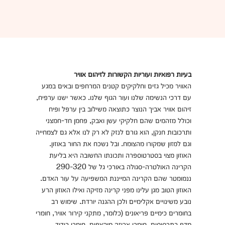
בעיות רפואיות ועוריות הקשורות לזיהום אוויר
האוויר מכיל גזים וחלקיקים קטנים המרחפים ובאים במגע
עם דרכי הנשימה שלנו ועור הגוף שלנו. כאשר ישנו ערפיח,
זיהום אוויר אביך הנוצר כתוצאה משילוב בין ערפל ופיח
וכולל מזהמים שהם חלקיקי עשן ואבק, פחמן חד-חמצני
ותרכובות חנקן, הוא גורם לנזק לא רק לנו אלא גם לצמחייה
וגם למזון שמקורו מהצומח. ובל נשכח את החור באוזון.
האוזון מצוי בסטרטוספרה ותכונתו החשובה היא בליעת
הקרינה האולטרה-סגולה באורכי גל של 290-320
ננמומטר שהם הקרינה המייננת המשפיעה על עור האדם.
האוזון הטוב מגן עלינו מפני קרינה מזיקה ואילו האוזון הרע
נובע משינויים אקלימיים ולכן ההגנה יורדת. שימוש רב
בחומרים כימיים פריאונים (כלומר, מתקני קירור אוויר, חומרי
מדף בתרסיסים, חומרי אריזה מוקצפים, חומרי בידוד,