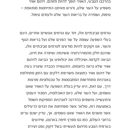
בהרכבו הטבעי, האוויר הופך להיות מזוהם. זיהום אוויר
משפיע על העור שלנו, ודורש מאיתנו התייחסות מותאמת –
טיפוח, ושמירה על בריאות העור שלנו ולעתים טיפול.
גורמים סביבתיים אלו, יחד עם גורמים אנושיים אחרים, הינם
בעלי השפעה עצומה על עור הפנים שלנו ועל בריאות הגוף
והעור. אנו זקוקים להיות מודעים לגורמים סביבתיים אלו,
שהינם חלק מהמודרניזציה ששינתה ושיפרה את חיינו,
הביאה לקדמה ושיכללה את יכולותינו אך הביאה לזיהום
אוויר שלא נראה כדוגמתו. התעשייה הכבדה שיצרה בעיה
של זיהום אוויר כתוצאה משריפת דלקים עם הזמן מתחלפת
באנרגיות מתחדשות המתבססות על טכנולוגיות פורצות
דרך. עם זאת, היא עדיין בעלת השפעה על האוויר שאנו
נושמים, ועל העור שלנו. כיום האוכלוסיה, המגזר העסקי
והתעשייה נחשפים בהדרגה לאנרגיות המפיקות חשמל
באמצעות רוח, סולאר אשר מפחיתות את הגזים הרעילים
אשר משנים את האוויר שאנו נושמים. אך, עדיין ישנם ערים
ברחבי העולם, כמו גם מפרץ חיפה בארצנו, שידועים
בערפיח הנובע מזיהום תעשייתי בשל זיקוק נפט ויצירת