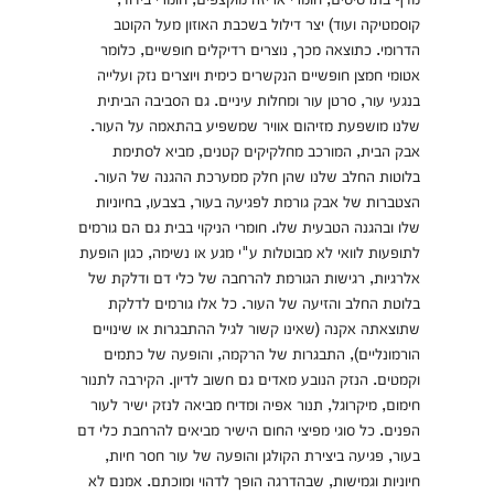
קוסמטיקה ועוד) יצר דילול בשכבת האוזון מעל הקוטב
הדרומי. כתוצאה מכך, נוצרים רדיקלים חופשיים, כלומר
אטומי חמצן חופשיים הנקשרים כימית ויוצרים נזק ועלייה
בנגעי עור, סרטן עור ומחלות עיניים. גם הסביבה הביתית
שלנו מושפעת מזיהום אוויר שמשפיע בהתאמה על העור.
אבק הבית, המורכב מחלקיקים קטנים, מביא לסתימת
בלוטות החלב שלנו שהן חלק ממערכת ההגנה של העור.
הצטברות של אבק גורמת לפגיעה בעור, בצבעו, בחיוניות
שלו ובהגנה הטבעית שלו. חומרי הניקוי בבית גם הם גורמים
לתופעות לוואי לא מבוטלות ע"י מגע או נשימה, כגון הופעת
אלרגיות, רגישות הגורמת להרחבה של כלי דם ודלקת של
בלוטת החלב והזיעה של העור. כל אלו גורמים לדלקת
שתוצאתה אקנה (שאינו קשור לגיל ההתבגרות או שינויים
הורמונליים), התבגרות של הרקמה, והופעה של כתמים
וקמטים. הנזק הנובע מאדים גם חשוב לדיון. הקירבה לתנור
חימום, מיקרוגל, תנור אפיה ומדיח מביאה לנזק ישיר לעור
הפנים. כל סוגי מפיצי החום הישיר מביאים להרחבת כלי דם
בעור, פגיעה ביצירת הקולגן והופעה של עור חסר חיות,
חיוניות וגמישות, שבהדרגה הופך לדהוי ומוכתם. אמנם לא