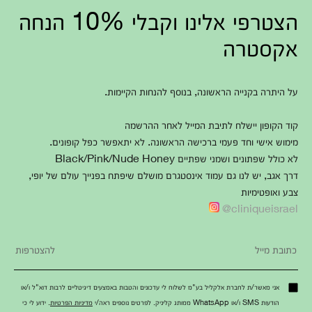
הצטרפי אלינו וקבלי 10% הנחה
אקסטרה
על היתרה בקנייה הראשונה, בנוסף להנחות הקיימות.
קוד הקופון יישלח לתיבת המייל לאחר ההרשמה
מימוש אישי וחד פעמי ברכישה הראשונה. לא יתאפשר כפל קופונים.
לא כולל שפתונים ושמני שפתיים Black/Pink/Nude Honey
דרך אגב, יש לנו גם עמוד אינסטגרם מושלם שיפתח בפנייך עולם של יופי,
צבע ואופטימיות
cliniqueisrael@
אני מאשר/ת לחברת אלקליל בע"מ לשלוח לי עדכונים והטבות באמצעים דיגיטליים לרבות דוא"ל ו/או
הודעות SMS ו/או WhatsApp ממותג קליניק. לפרטים נוספים ראה/י
מדיניות הפרטיות
. ידוע לי כי