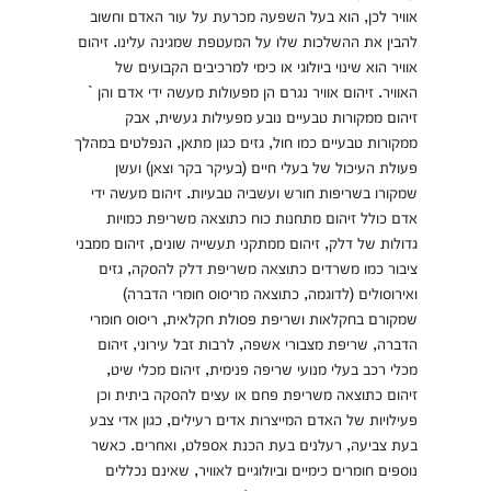
אוויר לכן, הוא בעל השפעה מכרעת על עור האדם וחשוב
להבין את ההשלכות שלו על המעטפת שמגינה עלינו. זיהום
אוויר הוא שינוי ביולוגי או כימי למרכיבים הקבועים של
האוויר. זיהום אוויר נגרם הן מפעולות מעשה ידי אדם והן `
זיהום ממקורות טבעיים נובע מפעילות געשית, אבק
ממקורות טבעיים כמו חול, גזים כגון מתאן, הנפלטים במהלך
פעולת העיכול של בעלי חיים (בעיקר בקר וצאן) ועשן
שמקורו בשריפות חורש ועשביה טבעיות. זיהום מעשה ידי
אדם כולל זיהום מתחנות כוח כתוצאה משריפת כמויות
גדולות של דלק, זיהום ממתקני תעשייה שונים, זיהום ממבני
ציבור כמו משרדים כתוצאה משריפת דלק להסקה, גזים
ואירוסולים (לדוגמה, כתוצאה מריסוס חומרי הדברה)
שמקורם בחקלאות ושריפת פסולת חקלאית, ריסוס חומרי
הדברה, שריפת מצבורי אשפה, לרבות זבל עירוני, זיהום
מכלי רכב בעלי מנועי שריפה פנימית, זיהום מכלי שיט,
זיהום כתוצאה משריפת פחם או עצים להסקה ביתית וכן
פעילויות של האדם המייצרות אדים רעילים, כגון אדי צבע
בעת צביעה, רעלנים בעת הכנת אספלט, ואחרים. כאשר
נוספים חומרים כימיים וביולוגיים לאוויר, שאינם נכללים